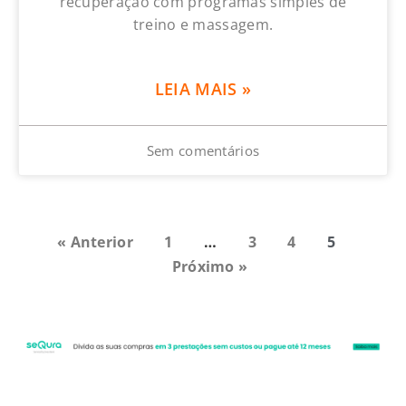
recuperação com programas simples de
treino e massagem.
LEIA MAIS »
Sem comentários
« Anterior
1
…
3
4
5
Próximo »