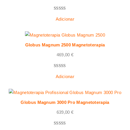
Classificado
4
Adicionar
com
5.00
em 5 com
base em
classificações
Globus Magnum 2500 Magnetoterapia
de clientes
469,00
€
Classificado
4
Adicionar
com
5.00
em 5 com
base em
classificações
Globus Magnum 3000 Pro Magnetoterapia
de clientes
639,00
€
Classificado
2