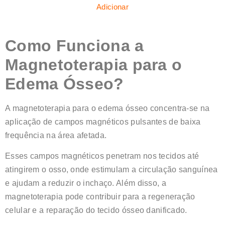
Adicionar
com
5.00
em 5 com
base em
Como Funciona a
classificações
de clientes
Magnetoterapia para o
Edema Ósseo?
A magnetoterapia para o edema ósseo concentra-se na
aplicação de campos magnéticos pulsantes de baixa
frequência na área afetada.
Esses campos magnéticos penetram nos tecidos até
atingirem o osso, onde estimulam a circulação sanguínea
e ajudam a reduzir o inchaço. Além disso, a
magnetoterapia pode contribuir para a regeneração
celular e a reparação do tecido ósseo danificado.