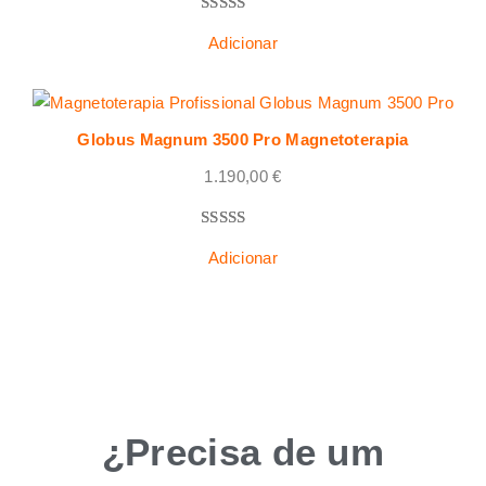
Classificado
3
Adicionar
com
5.00
em 5 com
base em
classificações
Globus Magnum 3500 Pro Magnetoterapia
de clientes
1.190,00
€
Classificado
1
Adicionar
com
5.00
em 5 com
base em
classificação
de cliente
¿Precisa de um