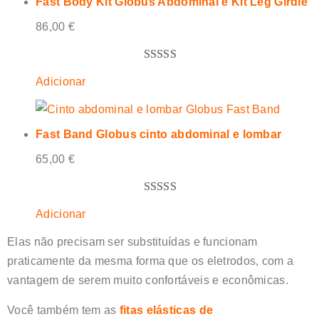
Fast Body Kit Globus Abdominal e Kit Leg Girdle
86,00
€
Classificado
3
Adicionar
com
5.00
em 5 com
base em
Fast Band Globus cinto abdominal e lombar
classificações
65,00
€
de clientes
Classificado
1
Adicionar
com
5.00
em 5 com
Elas não precisam ser substituídas e funcionam
base em
praticamente da mesma forma que os eletrodos, com a
classificação
vantagem de serem muito confortáveis e econômicas.
de cliente
Você também tem as
fitas elásticas de