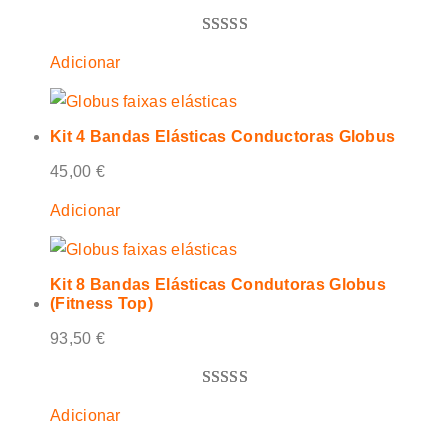
Classificado
3
Adicionar
com
5.00
em 5 com
base em
Kit 4 Bandas Elásticas Conductoras Globus
classificações
45,00
€
de clientes
Adicionar
Kit 8 Bandas Elásticas Condutoras Globus
(Fitness Top)
93,50
€
Classificado
3
Adicionar
com
5.00