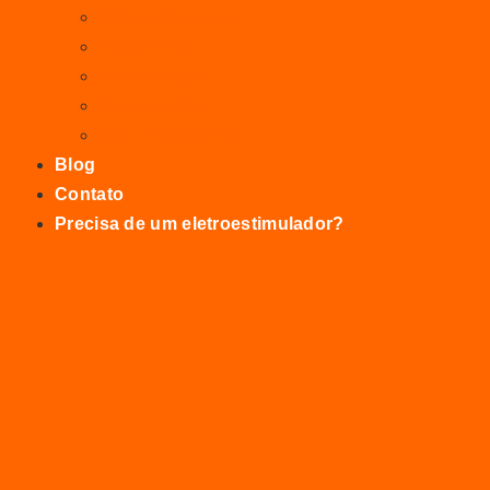
Magnetoterapia
Acessórios
Reabilitação
Luz Vermelha
Radiofrequência
Blog
Contato
Precisa de um eletroestimulador?