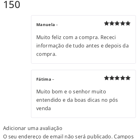
150
Manuela
–
Avaliação
5
de 5
Muito feliz com a compra. Receci
informação de tudo antes e depois da
compra.
Fátima
–
Avaliação
5
de 5
Muito bom e o senhor muito
entendido e da boas dicas no pós
venda
Adicionar uma avaliação
O seu endereço de email não será publicado.
Campos