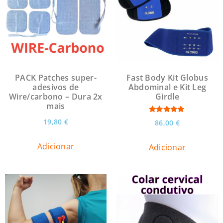
PACK Patches super-
Fast Body Kit Globus
adesivos de
Abdominal e Kit Leg
Wire/carbono – Dura 2x
Girdle
mais
Avaliação
19,80
€
86,00
€
5.00
de 5
Adicionar
Adicionar