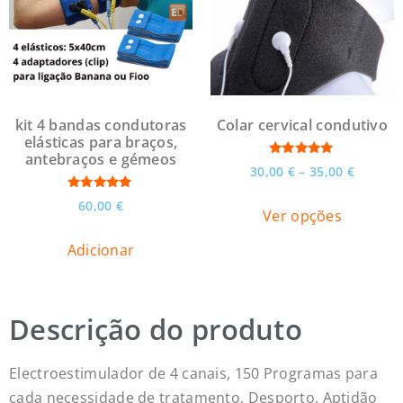
kit 4 bandas condutoras
Colar cervical condutivo
elásticas para braços,
antebraços e gémeos
Avaliação
30,00
€
–
35,00
€
5.00
de 5
Avaliação
60,00
€
5.00
Ver opções
de 5
Adicionar
Descrição do produto
Electroestimulador de 4 canais, 150 Programas para
cada necessidade de tratamento, Desporto, Aptidão