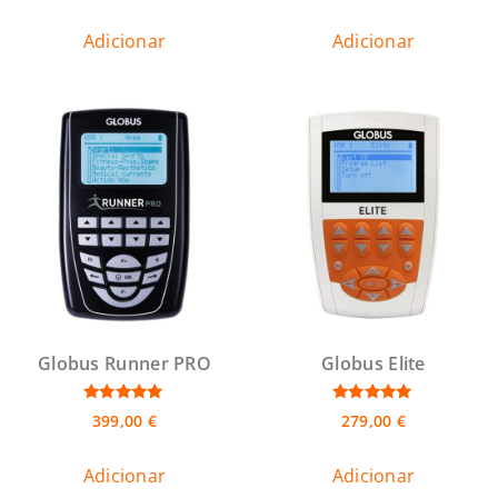
Adicionar
Adicionar
Globus Runner PRO
Globus Elite
Avaliação
Avaliação
399,00
€
279,00
€
5.00
5.00
de 5
de 5
Adicionar
Adicionar