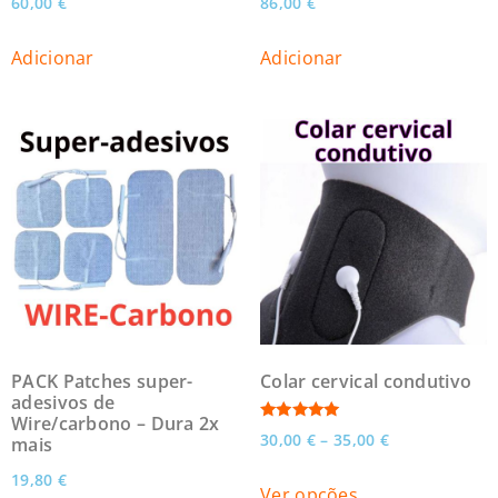
60,00
€
86,00
€
5.00
5.00
de 5
de 5
Adicionar
Adicionar
PACK Patches super-
Colar cervical condutivo
adesivos de
Wire/carbono – Dura 2x
Avaliação
30,00
€
–
35,00
€
mais
5.00
de 5
19,80
€
Ver opções