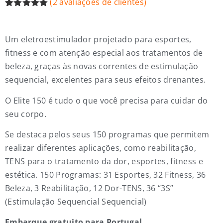
(
2
avaliações de clientes)
Classificado
2
com
5.00
em 5 com
Um eletroestimulador projetado para esportes,
base em
classificações
fitness e com atenção especial aos tratamentos de
de clientes
beleza, graças às novas correntes de estimulação
sequencial, excelentes para seus efeitos drenantes.
O Elite 150 é tudo o que você precisa para cuidar do
seu corpo.
Se destaca pelos seus 150 programas que permitem
realizar diferentes aplicações, como reabilitação,
TENS para o tratamento da dor, esportes, fitness e
estética. 150 Programas: 31 Esportes, 32 Fitness, 36
Beleza, 3 Reabilitação, 12 Dor-TENS, 36 “3S”
(Estimulação Sequencial Sequencial)
Embarque gratuito para Portugal.